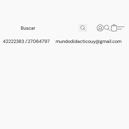
42222383 / 27064797
mundodidacticouy@gmail.com