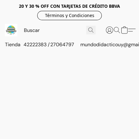
20 Y 30 % OFF CON TARJETAS DE CRÉDITO BBVA
Términos y Condiciones
Tienda
42222383 / 27064797
mundodidacticouy@gmai