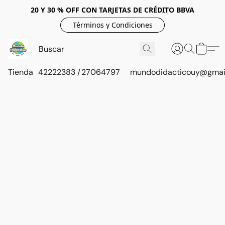
20 Y 30 % OFF CON TARJETAS DE CRÉDITO BBVA
Términos y Condiciones
Tienda
42222383 / 27064797
mundodidacticouy@gmai