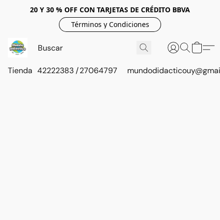
20 Y 30 % OFF CON TARJETAS DE CRÉDITO BBVA
Términos y Condiciones
Tienda
42222383 / 27064797
mundodidacticouy@gmai