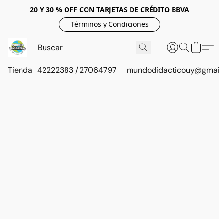
20 Y 30 % OFF CON TARJETAS DE CRÉDITO BBVA
Términos y Condiciones
Tienda
42222383 / 27064797
mundodidacticouy@gmai