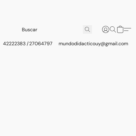
42222383 / 27064797
mundodidacticouy@gmail.com