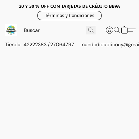
20 Y 30 % OFF CON TARJETAS DE CRÉDITO BBVA
Términos y Condiciones
Tienda
42222383 / 27064797
mundodidacticouy@gmai