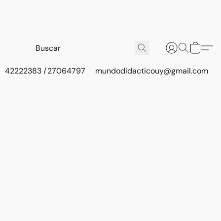
42222383 / 27064797
mundodidacticouy@gmail.com