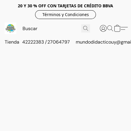
20 Y 30 % OFF CON TARJETAS DE CRÉDITO BBVA
Términos y Condiciones
Tienda
42222383 / 27064797
mundodidacticouy@gmai