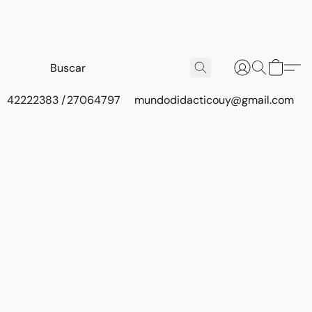
42222383 / 27064797
mundodidacticouy@gmail.com