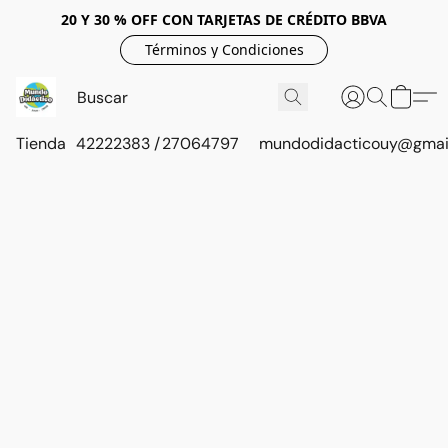
20 Y 30 % OFF CON TARJETAS DE CRÉDITO BBVA
Términos y Condiciones
Tienda
42222383 / 27064797
mundodidacticouy@gmai