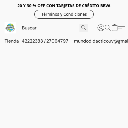
20 Y 30 % OFF CON TARJETAS DE CRÉDITO BBVA
Términos y Condiciones
Tienda
42222383 / 27064797
mundodidacticouy@gmai