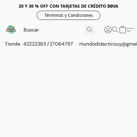
20 Y 30 % OFF CON TARJETAS DE CRÉDITO BBVA
Términos y Condiciones
Tienda
42222383 / 27064797
mundodidacticouy@gmai