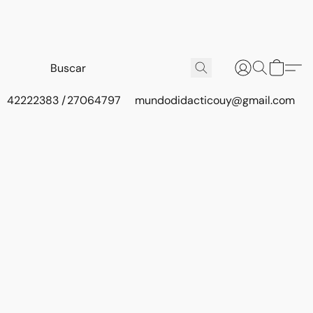
42222383 / 27064797
mundodidacticouy@gmail.com