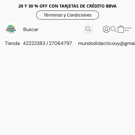
20 Y 30 % OFF CON TARJETAS DE CRÉDITO BBVA
Términos y Condiciones
Tienda
42222383 / 27064797
mundodidacticouy@gmai