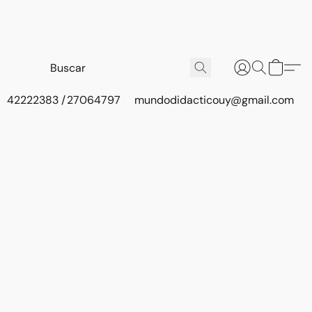
42222383 / 27064797
mundodidacticouy@gmail.com