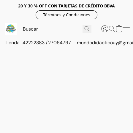
20 Y 30 % OFF CON TARJETAS DE CRÉDITO BBVA
Términos y Condiciones
Tienda
42222383 / 27064797
mundodidacticouy@gmai