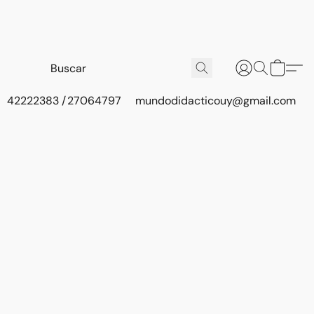
42222383 / 27064797
mundodidacticouy@gmail.com