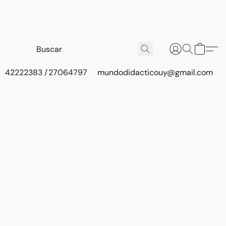
42222383 / 27064797
mundodidacticouy@gmail.com