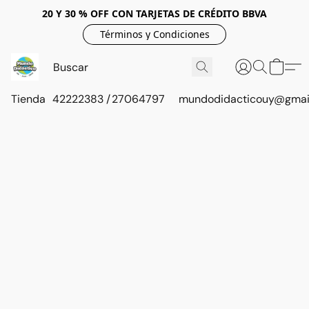
20 Y 30 % OFF CON TARJETAS DE CRÉDITO BBVA
Términos y Condiciones
Tienda
42222383 / 27064797
mundodidacticouy@gmai