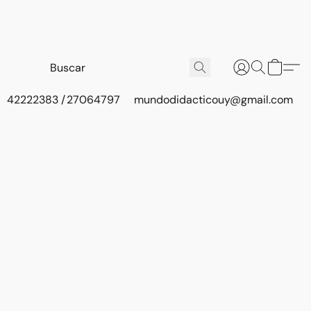
42222383 / 27064797
mundodidacticouy@gmail.com