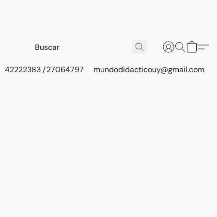
42222383 / 27064797
mundodidacticouy@gmail.com