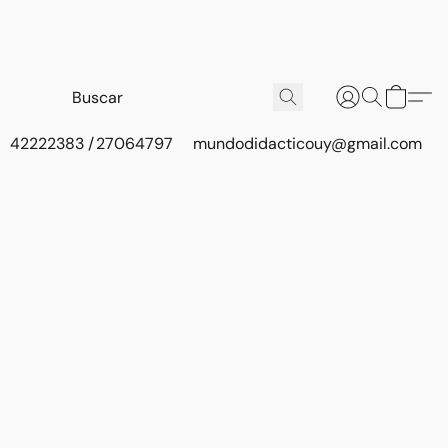
42222383 / 27064797
mundodidacticouy@gmail.com