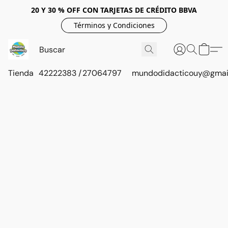
20 Y 30 % OFF CON TARJETAS DE CRÉDITO BBVA
Términos y Condiciones
Tienda
42222383 / 27064797
mundodidacticouy@gmai