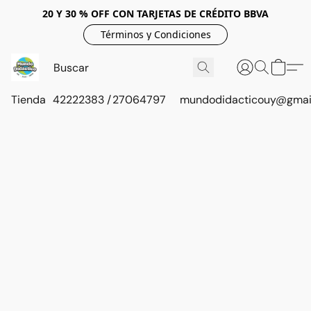
20 Y 30 % OFF CON TARJETAS DE CRÉDITO BBVA
Términos y Condiciones
Tienda
42222383 / 27064797
mundodidacticouy@gmai