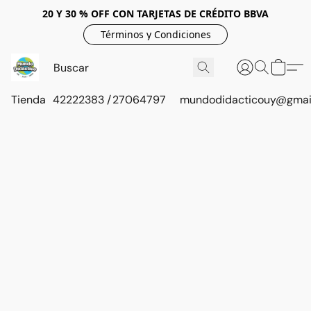
20 Y 30 % OFF CON TARJETAS DE CRÉDITO BBVA
Términos y Condiciones
Tienda
42222383 / 27064797
mundodidacticouy@gmai