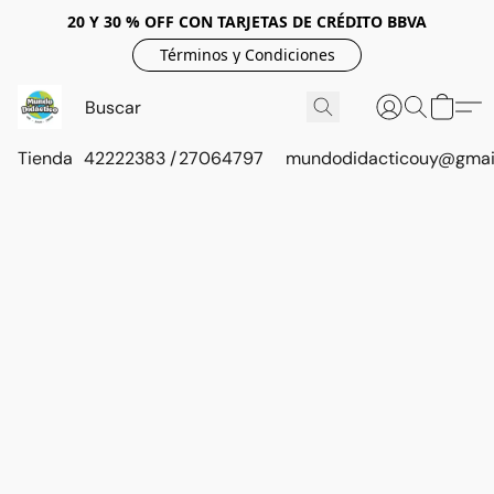
20 Y 30 % OFF CON TARJETAS DE CRÉDITO BBVA
Términos y Condiciones
Tienda
42222383 / 27064797
mundodidacticouy@gmai