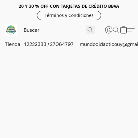
20 Y 30 % OFF CON TARJETAS DE CRÉDITO BBVA
Términos y Condiciones
Tienda
42222383 / 27064797
mundodidacticouy@gmai