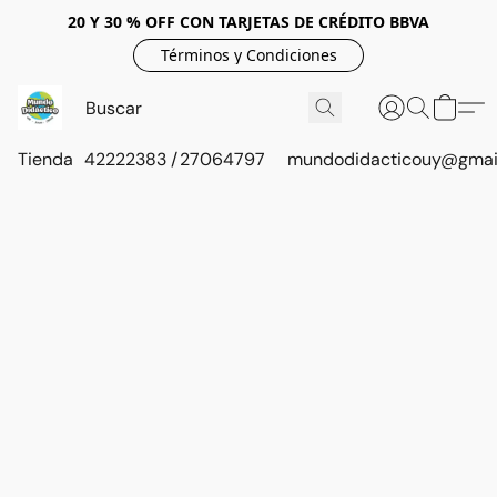
20 Y 30 % OFF CON TARJETAS DE CRÉDITO BBVA
Términos y Condiciones
Tienda
42222383 / 27064797
mundodidacticouy@gmai