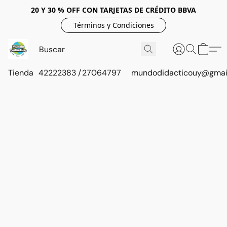
20 Y 30 % OFF CON TARJETAS DE CRÉDITO BBVA
Términos y Condiciones
Tienda
42222383 / 27064797
mundodidacticouy@gmai