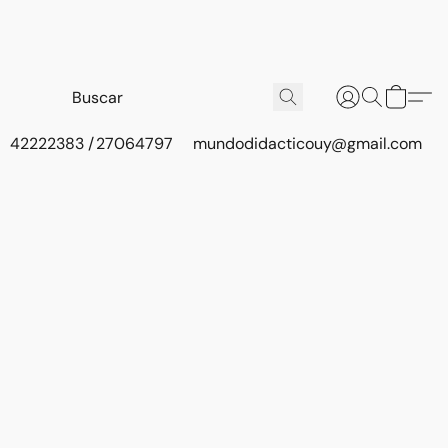
42222383 / 27064797
mundodidacticouy@gmail.com