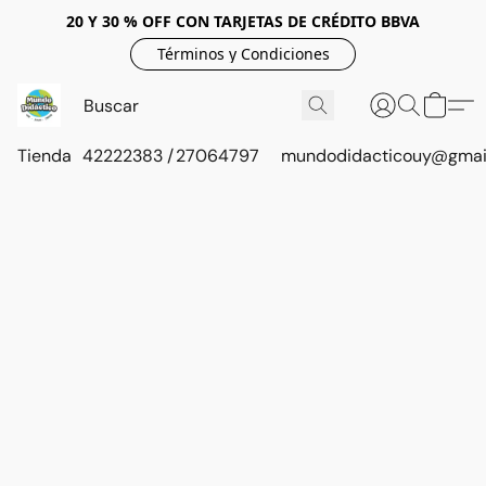
20 Y 30 % OFF CON TARJETAS DE CRÉDITO BBVA
Términos y Condiciones
Tienda
42222383 / 27064797
mundodidacticouy@gmai