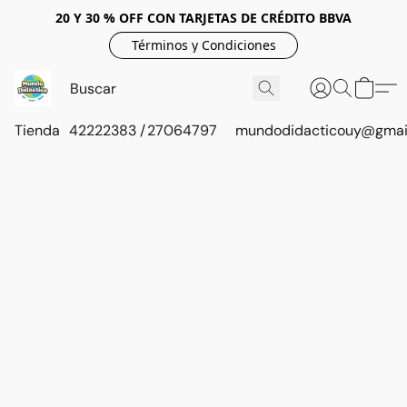
20 Y 30 % OFF CON TARJETAS DE CRÉDITO BBVA
Términos y Condiciones
Tienda
42222383 / 27064797
mundodidacticouy@gmai