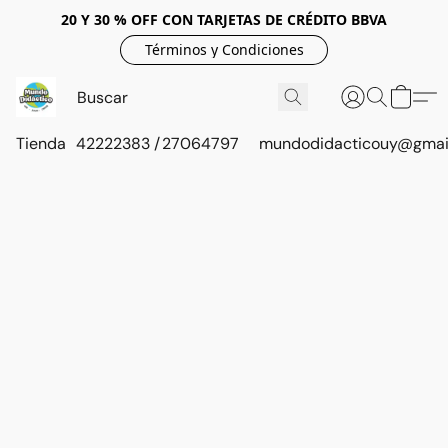
20 Y 30 % OFF CON TARJETAS DE CRÉDITO BBVA
Términos y Condiciones
Tienda
42222383 / 27064797
mundodidacticouy@gmai