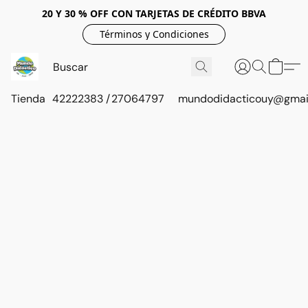
20 Y 30 % OFF CON TARJETAS DE CRÉDITO BBVA
Términos y Condiciones
Tienda
42222383 / 27064797
mundodidacticouy@gmai