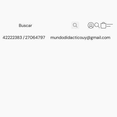
42222383 / 27064797
mundodidacticouy@gmail.com