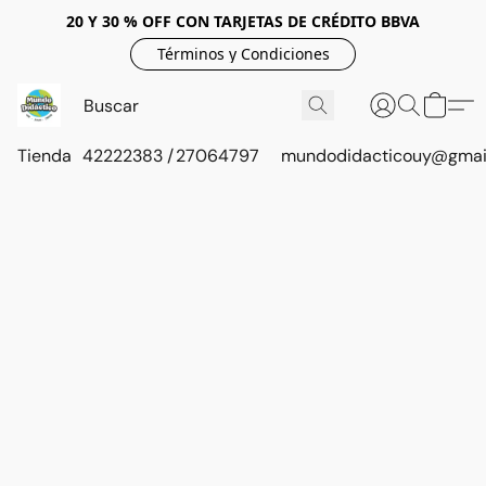
20 Y 30 % OFF CON TARJETAS DE CRÉDITO BBVA
Términos y Condiciones
Tienda
42222383 / 27064797
mundodidacticouy@gmai