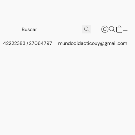
42222383 / 27064797
mundodidacticouy@gmail.com