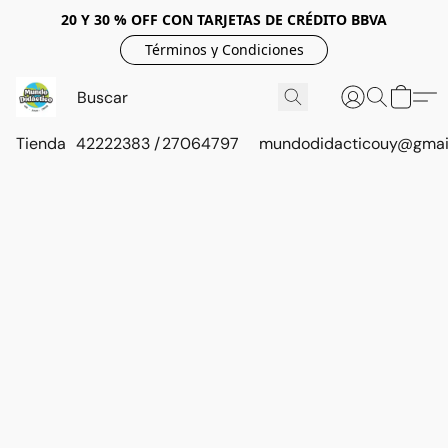
20 Y 30 % OFF CON TARJETAS DE CRÉDITO BBVA
Términos y Condiciones
Tienda
42222383 / 27064797
mundodidacticouy@gmai