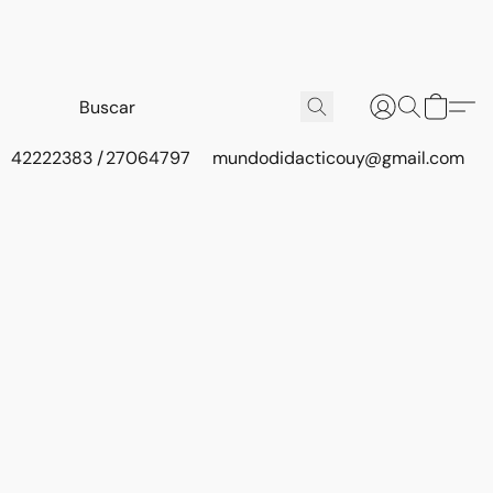
42222383 / 27064797
mundodidacticouy@gmail.com