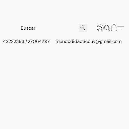
42222383 / 27064797
mundodidacticouy@gmail.com