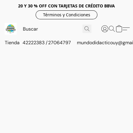
20 Y 30 % OFF CON TARJETAS DE CRÉDITO BBVA
Términos y Condiciones
Tienda
42222383 / 27064797
mundodidacticouy@gmai