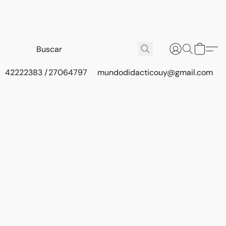
42222383 / 27064797
mundodidacticouy@gmail.com