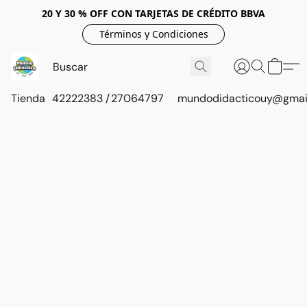
20 Y 30 % OFF CON TARJETAS DE CRÉDITO BBVA
Términos y Condiciones
Tienda
42222383 / 27064797
mundodidacticouy@gmai