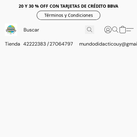
20 Y 30 % OFF CON TARJETAS DE CRÉDITO BBVA
Términos y Condiciones
Tienda
42222383 / 27064797
mundodidacticouy@gmai