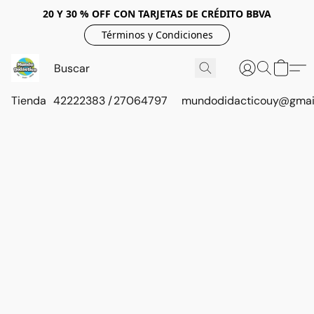
20 Y 30 % OFF CON TARJETAS DE CRÉDITO BBVA
Términos y Condiciones
Tienda
42222383 / 27064797
mundodidacticouy@gmai