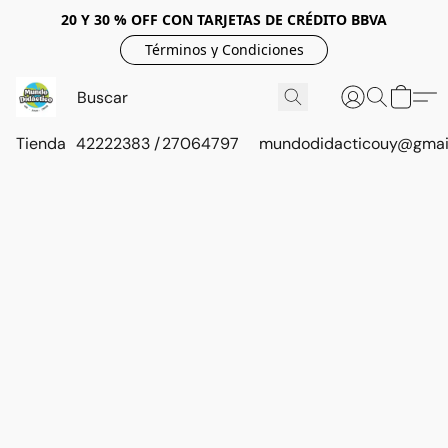
20 Y 30 % OFF CON TARJETAS DE CRÉDITO BBVA
Términos y Condiciones
Tienda
42222383 / 27064797
mundodidacticouy@gmai