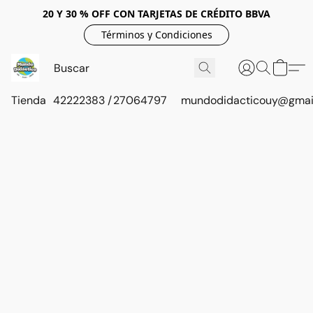
20 Y 30 % OFF CON TARJETAS DE CRÉDITO BBVA
Términos y Condiciones
Tienda
42222383 / 27064797
mundodidacticouy@gmai