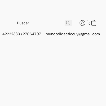
42222383 / 27064797
mundodidacticouy@gmail.com