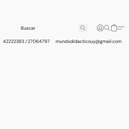
42222383 / 27064797
mundodidacticouy@gmail.com